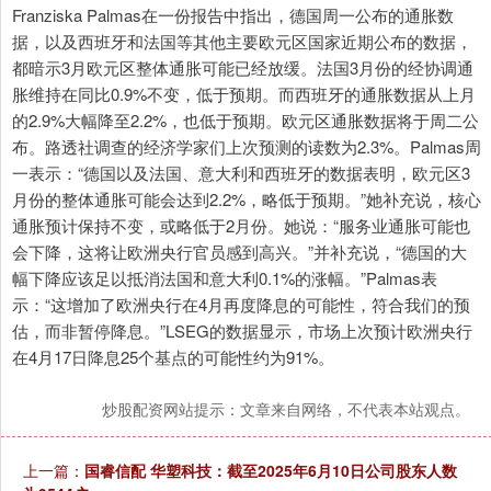
Franziska Palmas在一份报告中指出，德国周一公布的通胀数
据，以及西班牙和法国等其他主要欧元区国家近期公布的数据，
都暗示3月欧元区整体通胀可能已经放缓。法国3月份的经协调通
胀维持在同比0.9%不变，低于预期。而西班牙的通胀数据从上月
的2.9%大幅降至2.2%，也低于预期。欧元区通胀数据将于周二公
布。路透社调查的经济学家们上次预测的读数为2.3%。Palmas周
一表示：“德国以及法国、意大利和西班牙的数据表明，欧元区3
月份的整体通胀可能会达到2.2%，略低于预期。”她补充说，核心
通胀预计保持不变，或略低于2月份。她说：“服务业通胀可能也
会下降，这将让欧洲央行官员感到高兴。”并补充说，“德国的大
幅下降应该足以抵消法国和意大利0.1%的涨幅。”Palmas表
示：“这增加了欧洲央行在4月再度降息的可能性，符合我们的预
估，而非暂停降息。”LSEG的数据显示，市场上次预计欧洲央行
在4月17日降息25个基点的可能性约为91%。
炒股配资网站提示：文章来自网络，不代表本站观点。
上一篇：
国睿信配 华塑科技：截至2025年6月10日公司股东人数