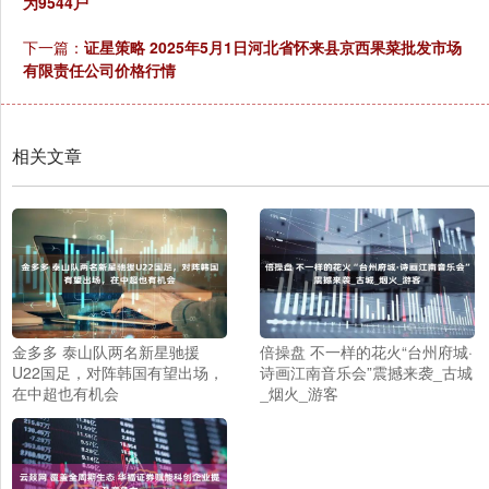
为9544户
下一篇：
证星策略 2025年5月1日河北省怀来县京西果菜批发市场
有限责任公司价格行情
相关文章
金多多 泰山队两名新星驰援
倍操盘 不一样的花火“台州府城·
U22国足，对阵韩国有望出场，
诗画江南音乐会”震撼来袭_古城
在中超也有机会
_烟火_游客