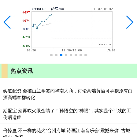
热点资讯
奕道配资 会稽山兰亭签约华南大商，讨论高端黄酒可承接原有白
酒高端客群转化
期配宝 别再吹火眼金睛了！孙悟空的“神眼”，其实是个半残的工
伤后遗症
倍操盘 不一样的花火“台州府城·诗画江南音乐会”震撼来袭_古城_
烟火_游客