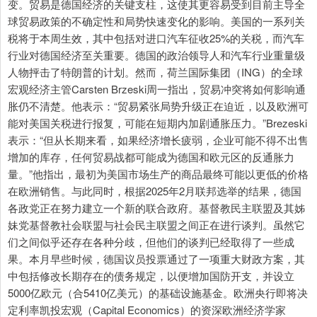
变。贸易是德国经济的关键支柱，这使其更容易受到目前主导全
球贸易政策的不确定性和局势快速变化的影响。美国的一系列关
税将于本周生效，其中包括对进口汽车征收25%的关税，而汽车
行业对德国经济至关重要。德国的政治领导人和汽车行业重量级
人物抨击了特朗普的计划。然而，荷兰国际集团（ING）的全球
宏观经济主管Carsten Brzeski周一指出，贸易冲突将如何影响通
胀仍不清楚。他表示：“贸易紧张局势升级正在迫近，以及欧洲可
能对美国关税进行报复，可能在短期内加剧通胀压力。”Brezeski
表示：“但从长期来看，如果经济增长疲弱，企业可能不得不出售
增加的库存，任何贸易战都可能成为德国和欧元区的反通胀力
量。”他指出，最初为美国市场生产的商品最终可能以更低的价格
在欧洲销售。与此同时，根据2025年2月联邦选举的结果，德国
各政党正在努力建立一个新的联合政府。基督教民主联盟及其姊
妹党基督教社会联盟与社会民主联盟之间正在进行谈判。虽然它
们之间似乎还存在各种分歧，但他们的谈判已经取得了一些成
果。本月早些时候，德国议员投票通过了一项重大财政方案，其
中包括修改长期存在的债务规定，以便增加国防开支，并设立
5000亿欧元（合5410亿美元）的基础设施基金。欧洲央行即将决
定利率凯投宏观（Capital Economics）的资深欧洲经济学家