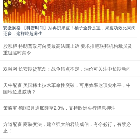
安徽润格 【科普时间】别再扔果皮！柚子全身是宝，果皮功效比果肉
还多，这样吃超养生
股涨柜 特朗普政府向美最高法院上诉 要求推翻联邦机构裁员及
重组临时禁令
双融网 长安期货范磊：战争锚点不定，油价可关注中长期动向
天牛配资 美国稀土技术革命性突破，可用效率达顶尖水平，中
国地位遭威胁？
策略宝 德国3月通胀降至2.3%，支持欧洲央行降息押注
方道配资 商鞅变法，建立强大的君统威信，有令必行，有禁必
止！