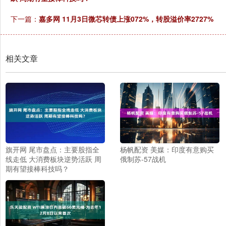
下一篇：
嘉多网 11月3日微芯转债上涨072%，转股溢价率2727%
相关文章
旗开网 尾市盘点：主要股指全
杨帆配资 美媒：印度有意购买
线走低 大消费板块逆势活跃 周
俄制苏-57战机
期有望接棒科技吗？