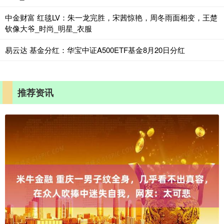
中金财富 红毯LV：朱一龙完胜，宋茜惊艳，周冬雨面相变，王楚
钦像大爷_时尚_明星_衣服
易云达 基金分红：华宝中证A500ETF基金8月20日分红
推荐资讯