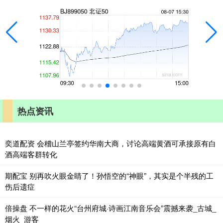
热点资讯
奕道配资 会稽山兰亭签约华南大商，讨论高端黄酒可承接原有白
酒高端客群转化
期配宝 别再吹火眼金睛了！孙悟空的“神眼”，其实是个半残的工
伤后遗症
倍操盘 不一样的花火“台州府城·诗画江南音乐会”震撼来袭_古城_
烟火_游客