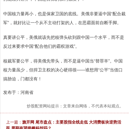
中国核力量再小，也是保家卫国的底线。美俄非要逼中国“配合裁
军”，就好比让一个从不主动打架的人，在恶霸面前自断手脚。
真要讲公平，美俄就该先把核弹头砍到跟中国一个水平，而不是
反过来要求中国“配合他们的霸权游戏”。
核裁军要公平，得美俄先带头，而不是逼中国当“替罪羊”。中国
核力量虽少，但捍卫主权的决心硬得很——谁想用“公平”当借口
搞胁迫，门都没有！
发布于：河南省
炒股配资网站提示：文章来自网络，不代表本站观点。
上一篇：
旗开网 尾市盘点：主要股指全线走低 大消费板块逆势活
跃 周期有望接棒科技吗？