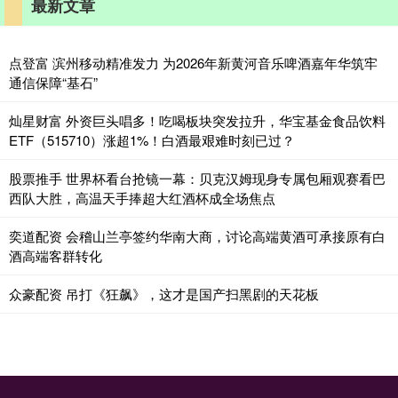
最新文章
点登富 滨州移动精准发力 为2026年新黄河音乐啤酒嘉年华筑牢
通信保障“基石”
灿星财富 外资巨头唱多！吃喝板块突发拉升，华宝基金食品饮料
ETF（515710）涨超1%！白酒最艰难时刻已过？
股票推手 世界杯看台抢镜一幕：贝克汉姆现身专属包厢观赛看巴
西队大胜，高温天手捧超大红酒杯成全场焦点
奕道配资 会稽山兰亭签约华南大商，讨论高端黄酒可承接原有白
酒高端客群转化
众豪配资 吊打《狂飙》，这才是国产扫黑剧的天花板