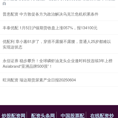
白
普患配资 中方敦促各方为政治解决乌克兰危机积累条件
丰泰优配 1月5日沪镍期货收盘上涨057%，报134100元
优配利 章小蕙61岁了，穿搭不露腿不露腰，普通人25岁都难以
实现这状态
永信证券 稳步攀升！全球磷虾油龙头企业逢时科技连续3年上榜
Asiabrand“亚洲品牌500强”！
旺润配资 瑞达期货尿素产业日报20250604
炒股配资网
配资头条网
中国股票配
在线配资炒