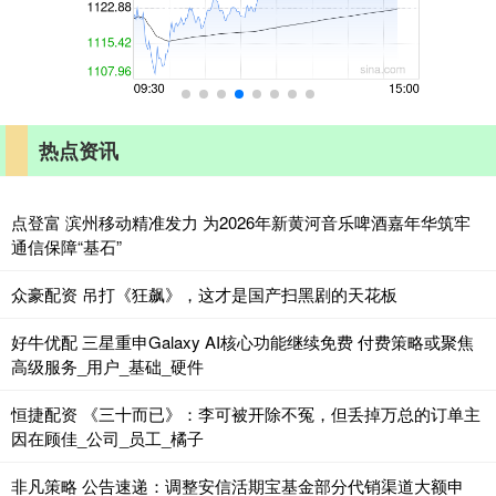
热点资讯
点登富 滨州移动精准发力 为2026年新黄河音乐啤酒嘉年华筑牢
通信保障“基石”
众豪配资 吊打《狂飙》，这才是国产扫黑剧的天花板
好牛优配 三星重申Galaxy AI核心功能继续免费 付费策略或聚焦
高级服务_用户_基础_硬件
恒捷配资 《三十而已》：李可被开除不冤，但丢掉万总的订单主
因在顾佳_公司_员工_橘子
非凡策略 公告速递：调整安信活期宝基金部分代销渠道大额申