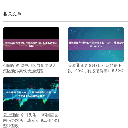
相关文章
创同配资 华中地区与粤港澳大
美港通证券 9月9日科沃转债下
湾区新添高铁快运线路
跌1.69%，转股溢价率115.52%
云上速配 今日头条、UC回应被
网信办约谈：成立专项工作小组
坚决整改