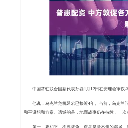
上证指数
3940.04
%
39.68
1.02%
中国常驻联合国副代表孙磊1月12日在安理会审议乌
他说，乌克兰危机延宕已接近4年。当前，乌克兰问
和平设想和方案。遗憾的是，地面战事仍在持续，一次
第一，要和平，不要战争。俄乌是搬不走的邻居，实