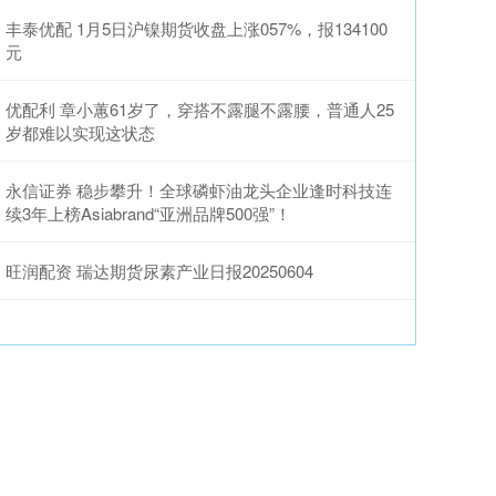
丰泰优配 1月5日沪镍期货收盘上涨057%，报134100
元
优配利 章小蕙61岁了，穿搭不露腿不露腰，普通人25
岁都难以实现这状态
永信证券 稳步攀升！全球磷虾油龙头企业逢时科技连
续3年上榜Asiabrand“亚洲品牌500强”！
旺润配资 瑞达期货尿素产业日报20250604