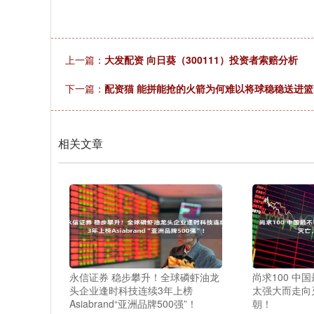
上一篇：
大发配资 向日葵（300111）投资者索赔分析
下一篇：
配资猫 能拼能抢的火箭为何难以将球稳稳送进篮
相关文章
永信证券 稳步攀升！全球磷虾油龙
尚求100 中
头企业逢时科技连续3年上榜
太强大而走向
Asiabrand“亚洲品牌500强”！
朝！