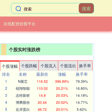
搜索
在线配资炒股平台
个股实时涨跌榜
个股跌幅
个股流入
个股流出
换手率
个股涨幅
排名
名称
最新价
涨幅
换手率
1
N展芯
116.52
396.89%
79.39%
2
锐翔智能
110.02
20.21%
16.80%
3
志特新材
14.8
20.03%
14.18%
4
博腾股份
20.44
20.02%
14.77%
5
近岸蛋白
46.72
20.01%
5.62%