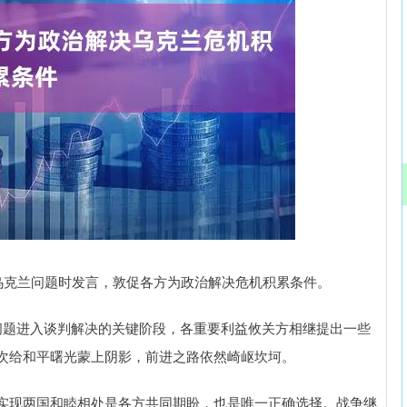
深证成指
14311.01
沪深3
200.89
1.42%
克兰问题时发言，敦促各方为政治解决危机积累条件。
题进入谈判解决的关键阶段，各重要利益攸关方相继提出一些
次给和平曙光蒙上阴影，前进之路依然崎岖坎坷。
现两国和睦相处是各方共同期盼，也是唯一正确选择。战争继