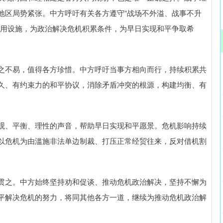
地区局势紧张。中方呼吁有关各方遵守“战场不外溢、战事不升
民用设施，为政治解决危机积累条件，为早日实现和平争取希
不易，值得各方珍惜。中方呼吁当事方相向而行，持续积累共
久、有约束力的和平协议，消除矛盾冲突的根源，构建均衡、有
、平衡、理性的声音，帮助早日实现和平愿景。危机影响持续
以危机为由滥施非法单边制裁、打压正常经贸往来，反对借机割
之。中方始终坚持劝和促谈、推动危机政治解决，坚持不懈为
平解决危机的努力，将同其他各方一道，继续为推动危机政治解