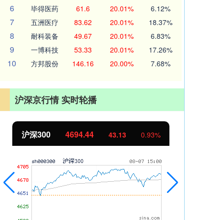
6
毕得医药
61.6
20.01%
6.12%
7
五洲医疗
83.62
20.01%
18.37%
8
耐科装备
49.67
20.01%
6.83%
9
一博科技
53.33
20.01%
17.26%
10
方邦股份
146.16
20.00%
7.68%
沪深京行情 实时轮播
00
4694.44
北证50
11
43.13
0.93%