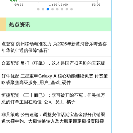
热点资讯
点登富 滨州移动精准发力 为2026年新黄河音乐啤酒嘉
年华筑牢通信保障“基石”
众豪配资 吊打《狂飙》，这才是国产扫黑剧的天花板
好牛优配 三星重申Galaxy AI核心功能继续免费 付费策
略或聚焦高级服务_用户_基础_硬件
恒捷配资 《三十而已》：李可被开除不冤，但丢掉万
总的订单主因在顾佳_公司_员工_橘子
非凡策略 公告速递：调整安信活期宝基金部分代销渠
道大额申购、大额转换转入及大额定期定额投资限额