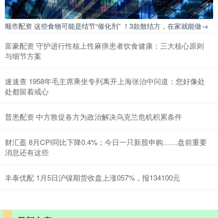
顺市配资 这些食物可能是结节“催化剂” ！3款散结方，在家就能做→
富豪配资 守护进行性核上性麻痹患者饮食健康：三大核心原则
与细节方案
速速查 1958年毛主席乘坐专列离开上海张治中问道：您好像处
处都留着戒心
普患配资 中方敦促各方为政治解决乌克兰危机积累条件
财汇盈 8月CPI同比下降0.4%；今日一只新股申购……盘前重要
消息还有这些
丰泰优配 1月5日沪镍期货收盘上涨057%，报134100元