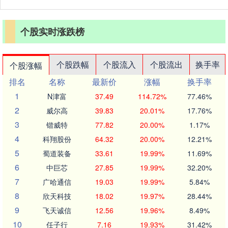
个股实时涨跌榜
个股跌幅
个股流入
个股流出
换手率
个股涨幅
排名
名称
最新价
涨幅
换手率
1
N津富
37.49
114.72%
77.46%
2
威尔高
39.83
20.01%
17.76%
3
锴威特
77.82
20.00%
1.17%
4
科翔股份
64.32
20.00%
12.21%
5
蜀道装备
33.61
19.99%
11.69%
6
中巨芯
27.85
19.99%
32.20%
7
广哈通信
19.03
19.99%
5.84%
8
欣天科技
18.02
19.97%
28.44%
9
飞天诚信
12.56
19.96%
8.49%
10
任子行
7.16
19.93%
31.42%