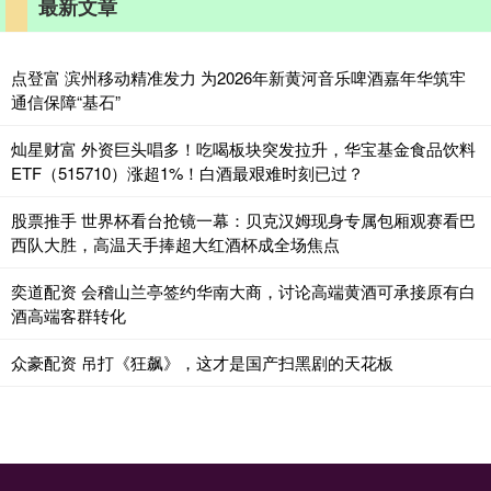
最新文章
点登富 滨州移动精准发力 为2026年新黄河音乐啤酒嘉年华筑牢
通信保障“基石”
灿星财富 外资巨头唱多！吃喝板块突发拉升，华宝基金食品饮料
ETF（515710）涨超1%！白酒最艰难时刻已过？
股票推手 世界杯看台抢镜一幕：贝克汉姆现身专属包厢观赛看巴
西队大胜，高温天手捧超大红酒杯成全场焦点
奕道配资 会稽山兰亭签约华南大商，讨论高端黄酒可承接原有白
酒高端客群转化
众豪配资 吊打《狂飙》，这才是国产扫黑剧的天花板