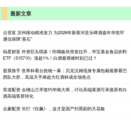
最新文章
点登富 滨州移动精准发力 为2026年新黄河音乐啤酒嘉年华筑牢
通信保障“基石”
灿星财富 外资巨头唱多！吃喝板块突发拉升，华宝基金食品饮料
ETF（515710）涨超1%！白酒最艰难时刻已过？
股票推手 世界杯看台抢镜一幕：贝克汉姆现身专属包厢观赛看巴
西队大胜，高温天手捧超大红酒杯成全场焦点
奕道配资 会稽山兰亭签约华南大商，讨论高端黄酒可承接原有白
酒高端客群转化
众豪配资 吊打《狂飙》，这才是国产扫黑剧的天花板