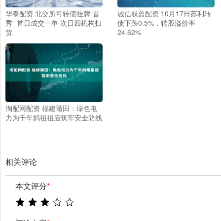
华泰配资 北交所可转债挂牌“首
诚信双盈配资 10月17日苏利转
秀” 首日成交一单 次日四机构扫
债下跌0.5%，转股溢价率
货
24.62%
淘配网配资 福建莆田：绿色电
力为千年妈祖祖庙筑牢安全防线
相关评论
本文评分
*