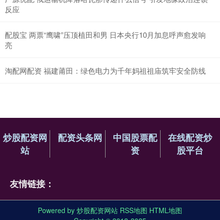
反应
配股宝 两票“鹰啸”压顶植田和男 日本央行10月加息呼声愈发响
亮
淘配网配资 福建莆田：绿色电力为千年妈祖祖庙筑牢安全防线
炒股配资网
配资头条网
中国股票配
在线配资炒
站
资
股平台
友情链接：
Powered by
炒股配资网站
RSS地图
HTML地图