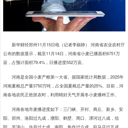
新华财经郑州11月15日电（记者李丽静） 河南省农业农村厅
公布的数据显示，截至11月14日，河南省小麦已播面积6751万
亩，占预计面积79.4%，日播进度552万亩。
河南是全国小麦产粮第一大省。据国家统计局数据，2025年
河南夏粮总产量3750万吨，占全国夏粮总产量的25%。目前，河
南各地农民正抢抓农时，利用晴好天气开展冬小麦播种工作。
河南各地市麦播进度如下：三门峡、开封、商丘、新乡、安
阳、郑州、洛阳过九成，濮阳、鹤壁、周口、漯河过八成，信
阳、平顶山、许昌过七成，南阳、焦作过六成，驻马店过五成，