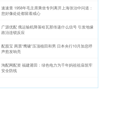
速速查 1958年毛主席乘坐专列离开上海张治中问道：
您好像处处都留着戒心
广源优配 俄运输机降落哈瓦那传递什么信号 引发地缘
政治连锁反应
配股宝 两票“鹰啸”压顶植田和男 日本央行10月加息呼
声愈发响亮
淘配网配资 福建莆田：绿色电力为千年妈祖祖庙筑牢
安全防线