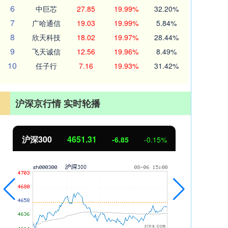
6
中巨芯
27.85
19.99%
32.20%
7
广哈通信
19.03
19.99%
5.84%
8
欣天科技
18.02
19.97%
28.44%
9
飞天诚信
12.56
19.96%
8.49%
10
任子行
7.16
19.93%
31.42%
沪深京行情 实时轮播
北证50
1122.88
创业
3.42
0.30%