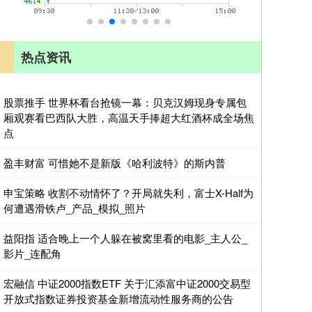
热点资讯
股票推手 世界杯看台抢镜一幕：贝克汉姆现身专属包
厢观赛看巴西队大胜，高温天手捧超大红酒杯成全场焦
点
盈丰财富 可惜她不是新版《哈利波特》的斯内普
申宝策略 收割不动情怀了？开局就失利，富士X-Half为
何遭遇滑铁卢_产品_模拟_照片
益阳指 适合晚上一个人躲在被窝里看的电影_主人公_
影片_连配角
宏融信 中证2000指数ETF 关于汇添富中证2000交易型
开放式指数证券投资基金新增流动性服务商的公告