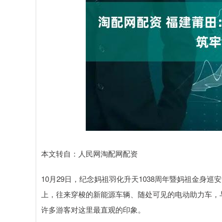
深证成指
14110.12
.92
0.57%
-34.08
-0
本文转自：人民网淘配网配资
10月29日，纪念妈祖羽化升天1038周年暨妈祖金身
上，往来穿梭的新能源车辆、随处可见的电动助力车，
许多游客对这里最直观的印象。