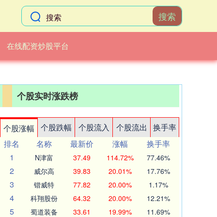
搜索
在线配资炒股平台
个股实时涨跌榜
个股跌幅
个股流入
个股流出
换手率
个股涨幅
排名
名称
最新价
涨幅
换手率
1
N津富
37.49
114.72%
77.46%
2
威尔高
39.83
20.01%
17.76%
3
锴威特
77.82
20.00%
1.17%
4
科翔股份
64.32
20.00%
12.21%
5
蜀道装备
33.61
19.99%
11.69%