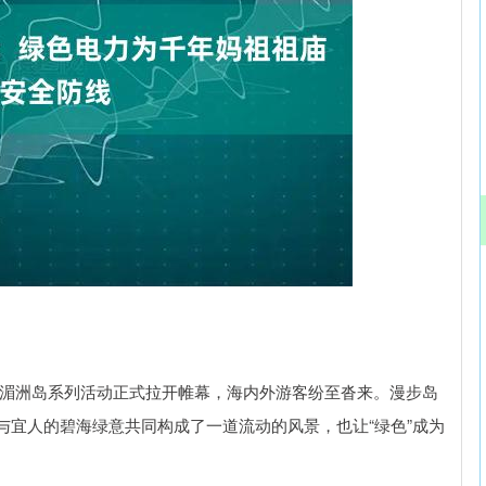
沪深300
4651.31
.24%
-6.85
-0.15%
巡安湄洲岛系列活动正式拉开帷幕，海内外游客纷至沓来。漫步岛
与宜人的碧海绿意共同构成了一道流动的风景，也让“绿色”成为