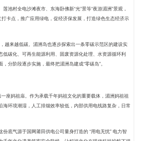
莲池村全电沙滩夜市、东海卧佛新“光”景等“夜游湄洲”景观，
网红打卡点，推广应用绿电，促经济保发展，打造绿色生态经济示
绿色，越来越低碳。湄洲岛也逐步探索出一条零碳示范区的建设实
态低碳化、可再生能源利用、固废资源化处理、水资源循环利
，分阶段逐步实施，最终把湄洲岛建成“零碳岛”。
上第一座妈祖庙。作为承载千年妈祖文化的重要载体，湄洲妈祖祖
沿海环境潮湿，人工排烟效率较低，内部供用电线路复杂，日常
份底气源于国网莆田供电公司量身打造的 “用电无忧” 电力智
为千年文化遗产筑牢安全防线，让妈祖文化在现代科技护航下得