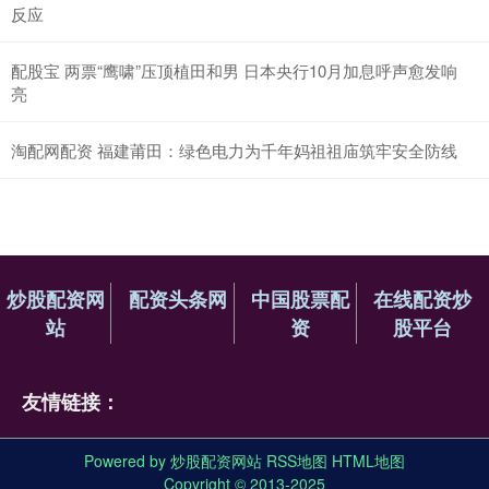
反应
配股宝 两票“鹰啸”压顶植田和男 日本央行10月加息呼声愈发响
亮
淘配网配资 福建莆田：绿色电力为千年妈祖祖庙筑牢安全防线
炒股配资网
配资头条网
中国股票配
在线配资炒
站
资
股平台
友情链接：
Powered by
炒股配资网站
RSS地图
HTML地图
Copyright
© 2013-2025