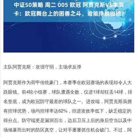
主队阿贾克斯：攻强守弱，主场求反弹
阿贾克斯作为荷甲传统豪门，本赛季在欧冠赛场的表现却令人大
跌眼镜。前4轮小组赛，球队遭遇全败，仅进1球却狂丢14球，排
名垫底，成为欧冠防守最差的球队之一。进攻端，阿贾克斯虽拥
有控球优势，场均控球率达62%，但进攻效率低下，缺乏稳定的
得分点。防守端更是漏洞百出，边后卫压上后的身后空当以及中
场倾巢而出时的防区真空，让对手屡屡抓住机会破门。不过，阿