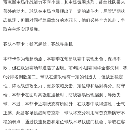
贾克斯主场作战能力不容小觑，其主场氛围热烈，能给球队带来
额外的动力。球队在主场也展现出了一定的战斗力，尽管近期状
态低迷，但面对同样急需拿分的本菲卡，他们必将全力以赴，争
取在主场实现反弹。
客队本菲卡：状态起伏，客战寻生机
本菲卡作为葡超劲旅，本赛季在葡超联赛中表现出色，保持不
败，但在欧冠赛场却遭遇了困境。前4轮小组赛同样全部失利，积
0分排名倒数第二。球队在进攻端有一定的创造力，但缺乏稳定
性，阵地战进攻乏力，更多依赖反击、定位球和远射得分。防守
端，本菲卡在面对高强度逼抢时，防线容易出现漏洞，导致失
球。不过，本菲卡近期状态有所回升，在联赛中取得连胜，士气
正盛。此番客场挑战阿贾克斯，球队将充分利用阿贾克斯防守不
稳的弱点，通过快速反击和定位球战术寻找破门机会，争取在客