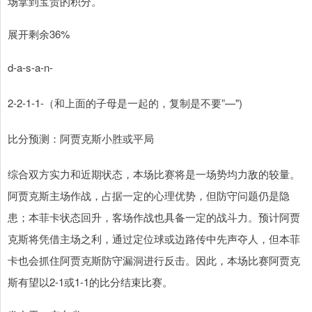
场拿到宝贵的积分。
展开剩余36%
d-a-s-a-n-
2-2-1-1-（和上面的子母是一起的，复制是不要”—")
比分预测：阿贾克斯小胜或平局
综合双方实力和近期状态，本场比赛将是一场势均力敌的较量。
阿贾克斯主场作战，占据一定的心理优势，但防守问题仍是隐
患；本菲卡状态回升，客场作战也具备一定的战斗力。预计阿贾
克斯将凭借主场之利，通过定位球或边路传中先声夺人，但本菲
卡也会抓住阿贾克斯防守漏洞进行反击。因此，本场比赛阿贾克
斯有望以2-1或1-1的比分结束比赛。