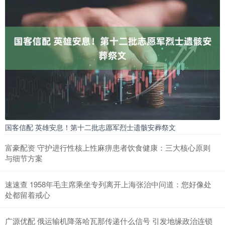
国客信配 英雄安息！第十二批志愿军烈士遗骸安葬祭文
富豪配资 守护进行性核上性麻痹患者饮食健康：三大核心原则
与细节方案
速速查 1958年毛主席乘坐专列离开上海张治中问道：您好像处
处都留着戒心
广源优配 俄运输机降落哈瓦那传递什么信号 引发地缘政治连锁