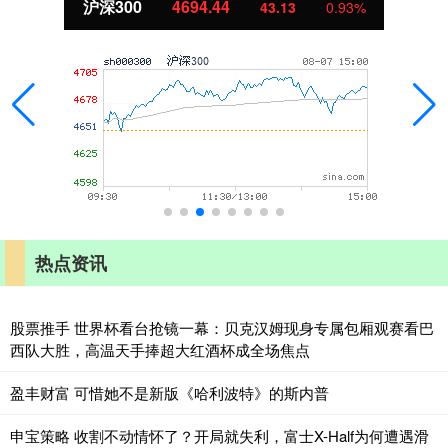
深300
4694.44
43.13
0.93%
热点资讯
股票推手 世界杯看台抢镜一幕：贝克汉姆现身专属包厢观赛看巴
西队大胜，高温天手捧超大红酒杯成全场焦点
盈丰财富 可惜她不是新版《哈利波特》的斯内普
申宝策略 收割不动情怀了？开局就失利，富士X-Half为何遭遇滑