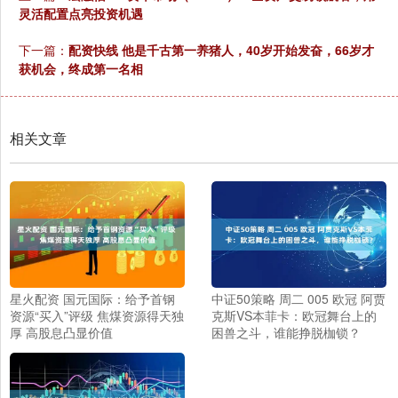
灵活配置点亮投资机遇
下一篇：
配资快线 他是千古第一养猪人，40岁开始发奋，66岁才
获机会，终成第一名相
相关文章
星火配资 国元国际：给予首钢
中证50策略 周二 005 欧冠 阿贾
资源“买入”评级 焦煤资源得天独
克斯VS本菲卡：欧冠舞台上的
厚 高股息凸显价值
困兽之斗，谁能挣脱枷锁？