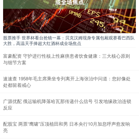
股票推手 世界杯看台抢镜一幕：贝克汉姆现身专属包厢观赛看巴西队
大胜，高温天手捧超大红酒杯成全场焦点
富豪配资 守护进行性核上性麻痹患者饮食健康：三大核心原则
与细节方案
速速查 1958年毛主席乘坐专列离开上海张治中问道：您好像处
处都留着戒心
广源优配 俄运输机降落哈瓦那传递什么信号 引发地缘政治连锁
反应
配股宝 两票“鹰啸”压顶植田和男 日本央行10月加息呼声愈发响
亮