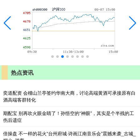
热点资讯
奕道配资 会稽山兰亭签约华南大商，讨论高端黄酒可承接原有白
酒高端客群转化
期配宝 别再吹火眼金睛了！孙悟空的“神眼”，其实是个半残的工
伤后遗症
倍操盘 不一样的花火“台州府城·诗画江南音乐会”震撼来袭_古城_