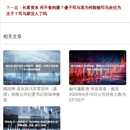
下一篇：
长富资本 何不食肉糜？傻子司马衷为何能被司马炎任为
太子？司马家没人了吗
相关文章
顺应网 原东风汽车零部件（集
融可赢配资 华辰装备：截至
团）有限公司纪委书记郑加坤被
2025年6月10日公司持有人数为
查
23722户