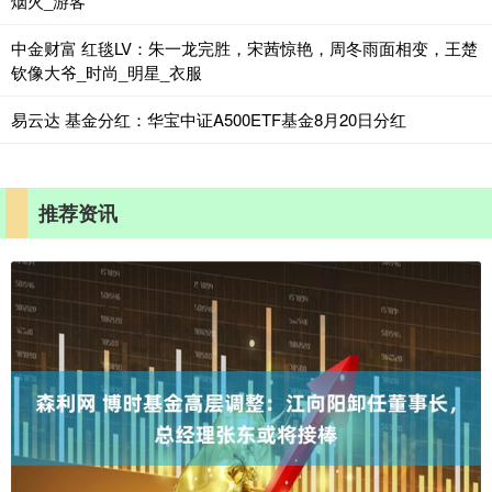
烟火_游客
中金财富 红毯LV：朱一龙完胜，宋茜惊艳，周冬雨面相变，王楚
钦像大爷_时尚_明星_衣服
易云达 基金分红：华宝中证A500ETF基金8月20日分红
推荐资讯