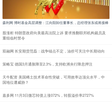
森利网 博时基金高层调整：江向阳卸任董事长，总经理张东或将接棒
股涨柜 特朗普政府向美最高法院上诉 要求推翻联邦机构裁员及
重组临时禁令
双融网 长安期货范磊：战争锚点不定，油价可关注中长期动向
策略宝 德国3月通胀降至2.3%，支持欧洲央行降息押注
天牛配资 美国稀土技术革命性突破，可用效率达顶尖水平，中
国地位遭威胁？
嘉多网 11月3日微芯转债上涨072%，转股溢价率2727%