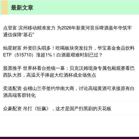
最新文章
点登富 滨州移动精准发力 为2026年新黄河音乐啤酒嘉年华筑牢
通信保障“基石”
灿星财富 外资巨头唱多！吃喝板块突发拉升，华宝基金食品饮料
ETF（515710）涨超1%！白酒最艰难时刻已过？
股票推手 世界杯看台抢镜一幕：贝克汉姆现身专属包厢观赛看巴
西队大胜，高温天手捧超大红酒杯成全场焦点
奕道配资 会稽山兰亭签约华南大商，讨论高端黄酒可承接原有白
酒高端客群转化
众豪配资 吊打《狂飙》，这才是国产扫黑剧的天花板