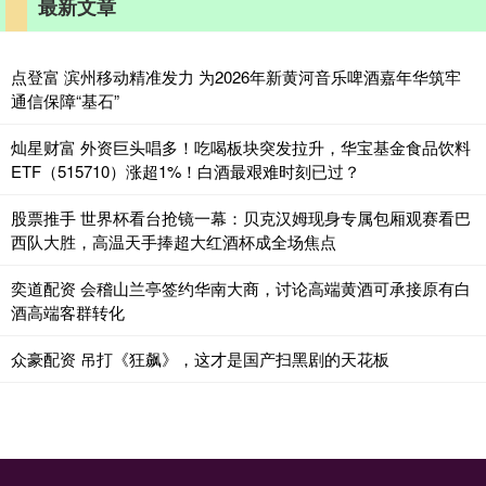
最新文章
点登富 滨州移动精准发力 为2026年新黄河音乐啤酒嘉年华筑牢
通信保障“基石”
灿星财富 外资巨头唱多！吃喝板块突发拉升，华宝基金食品饮料
ETF（515710）涨超1%！白酒最艰难时刻已过？
股票推手 世界杯看台抢镜一幕：贝克汉姆现身专属包厢观赛看巴
西队大胜，高温天手捧超大红酒杯成全场焦点
奕道配资 会稽山兰亭签约华南大商，讨论高端黄酒可承接原有白
酒高端客群转化
众豪配资 吊打《狂飙》，这才是国产扫黑剧的天花板