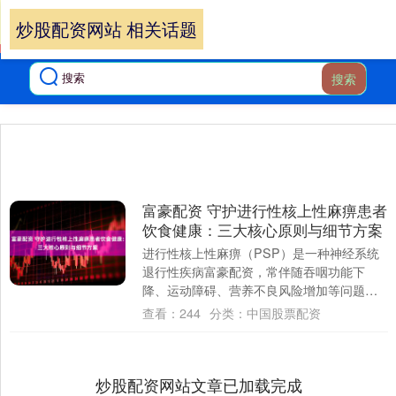
炒股配资网站 相关话题
搜索
富豪配资 守护进行性核上性麻痹患者
饮食健康：三大核心原则与细节方案
进行性核上性麻痹（PSP）是一种神经系统
退行性疾病富豪配资，常伴随吞咽功能下
降、运动障碍、营养不良风险增加等问题，
科学饮食需围绕 “保障安全吞咽、维持营养均
查看：
244
分类：
中国股票配资
衡、....
炒股配资网站文章已加载完成