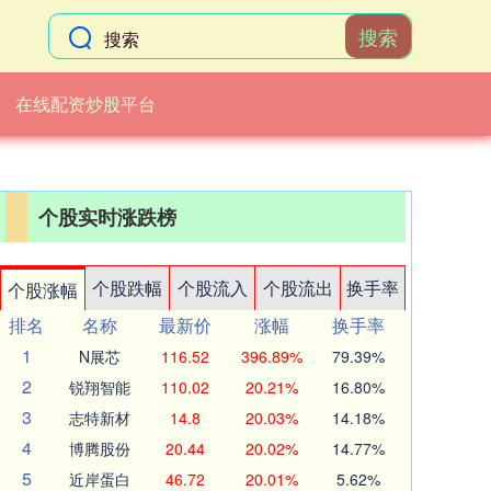
搜索
在线配资炒股平台
个股实时涨跌榜
个股跌幅
个股流入
个股流出
换手率
个股涨幅
排名
名称
最新价
涨幅
换手率
1
N展芯
116.52
396.89%
79.39%
2
锐翔智能
110.02
20.21%
16.80%
3
志特新材
14.8
20.03%
14.18%
4
博腾股份
20.44
20.02%
14.77%
5
近岸蛋白
46.72
20.01%
5.62%