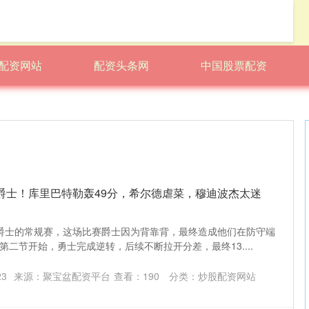
配资网站
配资头条网
中国股票配资
爵士！库里巴特勒轰49分，希尔德虐菜，穆迪波杰太迷
士和爵士的常规赛，这场比赛爵士因为背靠背，最终造成他们在防守端
二节开始，勇士完成逆转，后续不断拉开分差，最终13....
23
来源：聚宝盆配资平台
查看：
190
分类：
炒股配资网站