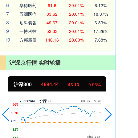
6
毕得医药
61.6
20.01%
6.12%
7
五洲医疗
83.62
20.01%
18.37%
8
耐科装备
49.67
20.01%
6.83%
9
一博科技
53.33
20.01%
17.26%
10
方邦股份
146.16
20.00%
7.68%
沪深京行情 实时轮播
沪深300
4694.44
北
43.13
0.93%