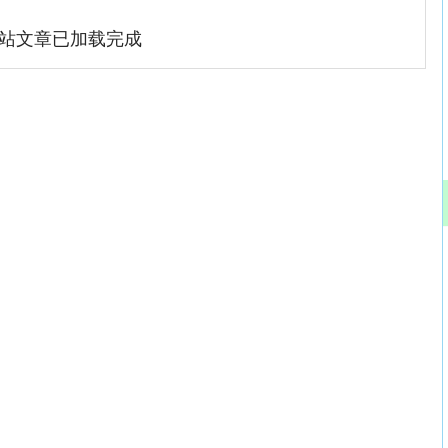
站文章已加载完成
深证成指
14311.01
02%
200.89
1.42%