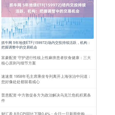
抓牛网 5年地债ETF(159972)场内交投持续活跃，机构：
把握调整中的交易机会
富豪配资 守护进行性核上性麻痹患者饮食健康：三大
核心原则与细节方案
速速查 1958年毛主席乘坐专列离开上海张治中问道：
您好像处处都留着戒心
普患配资 中方敦促各方为政治解决乌克兰危机积累条
件
财汇盈 8月CPI同比下降0.4%；今日一只新股申购……