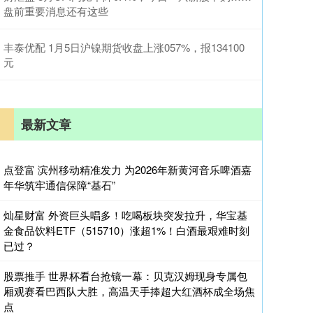
盘前重要消息还有这些
丰泰优配 1月5日沪镍期货收盘上涨057%，报134100
元
最新文章
点登富 滨州移动精准发力 为2026年新黄河音乐啤酒嘉
年华筑牢通信保障“基石”
灿星财富 外资巨头唱多！吃喝板块突发拉升，华宝基
金食品饮料ETF（515710）涨超1%！白酒最艰难时刻
已过？
股票推手 世界杯看台抢镜一幕：贝克汉姆现身专属包
厢观赛看巴西队大胜，高温天手捧超大红酒杯成全场焦
点