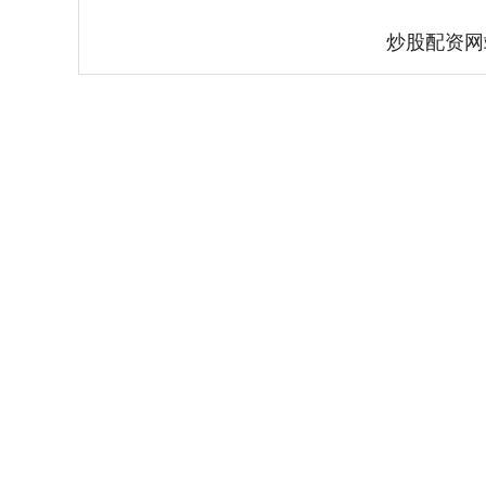
炒股配资网
上证指数
3940.04
.40
2.13%
39.68
1.