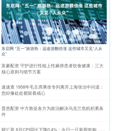
东启网 “五一”旅游热：远途游翻倍涨 这些城市又见“人从
众”
富豪配资 守护进行性核上性麻痹患者饮食健康：三大
核心原则与细节方案
速速查 1958年毛主席乘坐专列离开上海张治中问道：
您好像处处都留着戒心
普患配资 中方敦促各方为政治解决乌克兰危机积累条
件
财汇盈 8月CPI同比下降0.4%；今日一只新股申购……