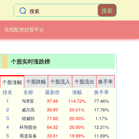
搜索
在线配资炒股平台
个股实时涨跌榜
个股跌幅
个股流入
个股流出
换手率
个股涨幅
排名
名称
最新价
涨幅
换手率
1
N津富
37.49
114.72%
77.46%
2
威尔高
39.83
20.01%
17.76%
3
锴威特
77.82
20.00%
1.17%
4
科翔股份
64.32
20.00%
12.21%
5
蜀道装备
33.61
19.99%
11.69%