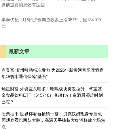
盘前重要消息还有这些
丰泰优配 1月5日沪镍期货收盘上涨057%，报134100
元
最新文章
点登富 滨州移动精准发力 为2026年新黄河音乐啤酒嘉
年华筑牢通信保障“基石”
灿星财富 外资巨头唱多！吃喝板块突发拉升，华宝基
金食品饮料ETF（515710）涨超1%！白酒最艰难时刻
已过？
股票推手 世界杯看台抢镜一幕：贝克汉姆现身专属包
厢观赛看巴西队大胜，高温天手捧超大红酒杯成全场焦
点