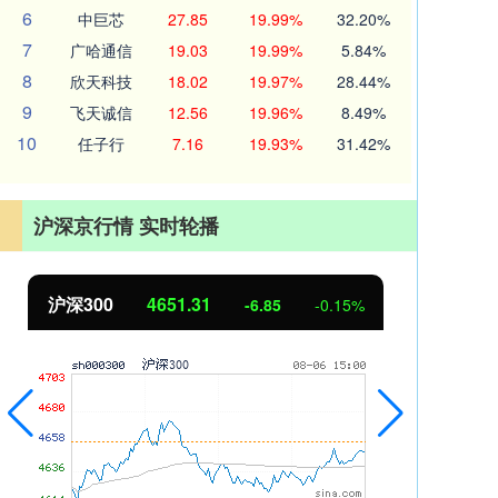
6
中巨芯
27.85
19.99%
32.20%
7
广哈通信
19.03
19.99%
5.84%
8
欣天科技
18.02
19.97%
28.44%
9
飞天诚信
12.56
19.96%
8.49%
10
任子行
7.16
19.93%
31.42%
沪深京行情 实时轮播
北证50
1122.88
创业
3.42
0.30%