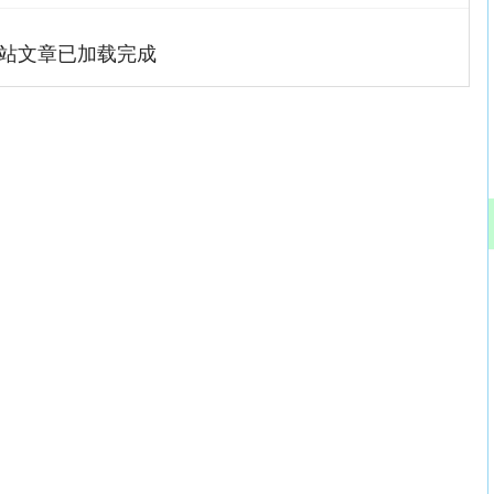
站文章已加载完成
沪深300
4651.31
.24%
-6.85
-0.15%