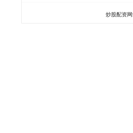
炒股配资网
深证成指
14110.12
.92
0.57%
-34.08
-0