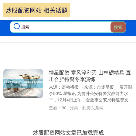
炒股配资网站 相关话题
搜索
博星配资 寒风淬利刃 山林砺精兵 直
击合肥特警冬季演练
来源：滚动播报 （来源：市场星报） 展开剩
余50% 星报讯 为提升公安特警实战能力水
平，12月4日上午，合肥市公安局特巡警支队
拉开冬季练兵帷幕。当日训练集结了7....
查看：
90
分类：
配资头条网
炒股配资网站文章已加载完成