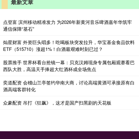
最新文章
点登富 滨州移动精准发力 为2026年新黄河音乐啤酒嘉年华筑牢
通信保障“基石”
灿星财富 外资巨头唱多！吃喝板块突发拉升，华宝基金食品饮料
ETF（515710）涨超1%！白酒最艰难时刻已过？
股票推手 世界杯看台抢镜一幕：贝克汉姆现身专属包厢观赛看巴
西队大胜，高温天手捧超大红酒杯成全场焦点
奕道配资 会稽山兰亭签约华南大商，讨论高端黄酒可承接原有白
酒高端客群转化
众豪配资 吊打《狂飙》，这才是国产扫黑剧的天花板