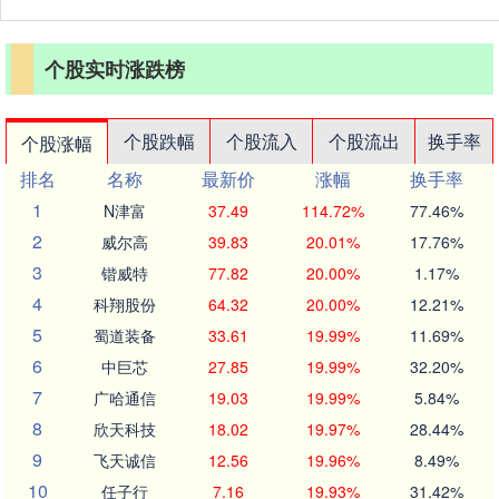
个股实时涨跌榜
个股跌幅
个股流入
个股流出
换手率
个股涨幅
排名
名称
最新价
涨幅
换手率
1
N津富
37.49
114.72%
77.46%
2
威尔高
39.83
20.01%
17.76%
3
锴威特
77.82
20.00%
1.17%
4
科翔股份
64.32
20.00%
12.21%
5
蜀道装备
33.61
19.99%
11.69%
6
中巨芯
27.85
19.99%
32.20%
7
广哈通信
19.03
19.99%
5.84%
8
欣天科技
18.02
19.97%
28.44%
9
飞天诚信
12.56
19.96%
8.49%
10
任子行
7.16
19.93%
31.42%