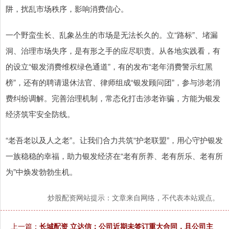
阱，扰乱市场秩序，影响消费信心。
一个野蛮生长、乱象丛生的市场是无法长久的。立“路标”、堵漏
洞、治理市场失序，是有形之手的应尽职责。从各地实践看，有
的设立“银发消费维权绿色通道”，有的发布“老年消费警示红黑
榜”，还有的聘请退休法官、律师组成“银发顾问团”，参与涉老消
费纠纷调解。完善治理机制，常态化打击涉老诈骗，方能为银发
经济筑牢安全防线。
“老吾老以及人之老”。让我们合力共筑“护老联盟”，用心守护银发
一族稳稳的幸福，助力银发经济在“老有所养、老有所乐、老有所
为”中焕发勃勃生机。
炒股配资网站提示：文章来自网络，不代表本站观点。
上一篇：
长城配资 立达信：公司近期未签订重大合同，且公司主