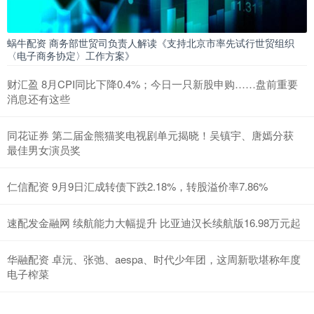
蜗牛配资 商务部世贸司负责人解读《支持北京市率先试行世贸组织
〈电子商务协定〉工作方案》
财汇盈 8月CPI同比下降0.4%；今日一只新股申购……盘前重要
消息还有这些
同花证券 第二届金熊猫奖电视剧单元揭晓！吴镇宇、唐嫣分获
最佳男女演员奖
仁信配资 9月9日汇成转债下跌2.18%，转股溢价率7.86%
速配发金融网 续航能力大幅提升 比亚迪汉长续航版16.98万元起
华融配资 卓沅、张弛、aespa、时代少年团，这周新歌堪称年度
电子榨菜