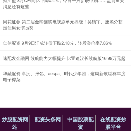
财汇盈 8月CPI同比下降0.4%；今日一只新股申购……盘前重要
消息还有这些
同花证券 第二届金熊猫奖电视剧单元揭晓！吴镇宇、唐嫣分获
最佳男女演员奖
仁信配资 9月9日汇成转债下跌2.18%，转股溢价率7.86%
速配发金融网 续航能力大幅提升 比亚迪汉长续航版16.98万元起
华融配资 卓沅、张弛、aespa、时代少年团，这周新歌堪称年度
电子榨菜
炒股配资网
配资头条网
中国股票配
在线配资炒
站
资
股平台