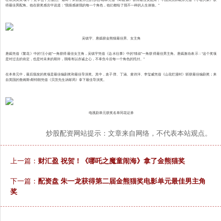
得最佳男配角。他在获奖感言中说道：“我很感谢我的每一个角色，他们都给了我不一样的人生体验。”
吴镇宇、唐嫣获金熊猫最佳男、女主角
唐嫣凭借《繁花》中的“汪小姐”一角获得最佳女主角，吴镇宇凭借《边水往事》中的“猜叔”一角获得最佳男主角。唐嫣激动表示：“这个奖项
是对过去的肯定，也是对未来的期许，我唯有以赤诚之心，不辜负今后每一个角色的托付。”
在本单元中，最后颁发的奖项是最佳编剧奖和最佳导演奖。其中，袁子弹、丁涵、黄诗洋、李玺威凭借《山花烂漫时》斩获最佳编剧奖；来
自英国的詹姆斯•斯特朗凭借《贝茨先生诉邮局》拿下最佳导演奖。
电视剧单元获奖名单同花证券
炒股配资网站提示：文章来自网络，不代表本站观点。
上一篇：
财汇盈 祝贺！《哪吒之魔童闹海》拿了金熊猫奖
下一篇：
配资盘 朱一龙获得第二届金熊猫奖电影单元最佳男主角
奖