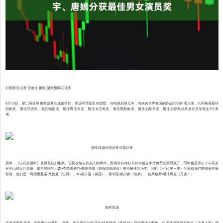
封面新闻记者 雷蕴含 摄影 梁家旗同花证券
9月13日，第二届金熊猫奖盛典在成都举行，现场可谓是星光熠熠。在电视剧单元中，有来自世界各国的作品和创作者入围，共同角逐最佳
剧集奖、最佳导演奖、最佳编剧奖、最佳男主角奖、最佳女主角奖、最佳男配角奖、最佳女配角奖、最佳摄影奖以及最佳音乐奖这9个奖
项。
颁奖现场同花证券同花证券
最终，《山花烂漫时》获得最佳剧集奖。该剧改编自真实人物事件，围绕张桂梅校长如何建立华坪免费女高而展开，同时也呈现出了丰富多
样的山村女性群像。来自英国的尼森•克菜恩和芬•基恩凭借《谜探路德维西》获得最佳音乐奖。同时《王冠 第六季》的摄影师们获得最佳摄
影奖，他们是：阿德里亚诺 戈德曼（巴西）、本•威尔逊（英国）、索菲亚•奥尔森（瑞典）、拉斯穆斯•维泽贝克（丹麦）。
颁奖现场
在表演类奖项中，竞争也十分激烈。最终，来自爱尔兰的莎拉•格林凭借《坏姐妹》获得最佳女配角，中国演员郭晓东凭借《小巷人家》获