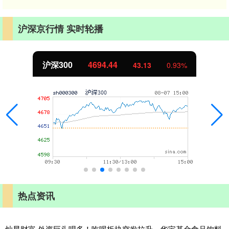
沪深京行情 实时轮播
沪深300
4694.44
43.13
0.93%
热点资讯
灿星财富 外资巨头唱多！吃喝板块突发拉升，华宝基金食品饮料