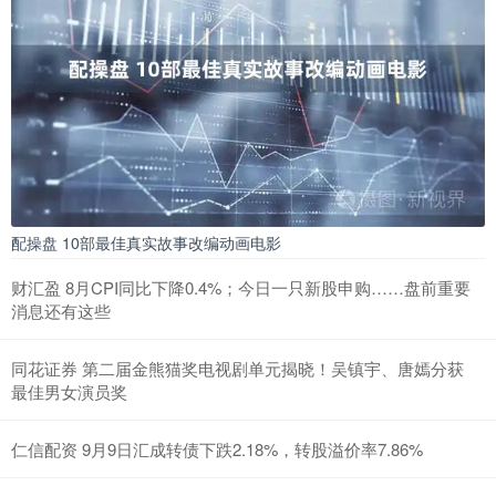
配操盘 10部最佳真实故事改编动画电影
财汇盈 8月CPI同比下降0.4%；今日一只新股申购……盘前重要
消息还有这些
同花证券 第二届金熊猫奖电视剧单元揭晓！吴镇宇、唐嫣分获
最佳男女演员奖
仁信配资 9月9日汇成转债下跌2.18%，转股溢价率7.86%