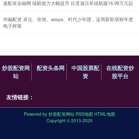
速配发金融网 续航能力大幅提升 比亚迪汉长续航版16.98万元起
华融配资 卓沅、张弛、aespa、时代少年团，这周新歌堪称年度
电子榨菜
炒股配资网
配资头条网
中国股票配
在线配资炒
站
资
股平台
友情链接：
Powered by
炒股配资网站
RSS地图
HTML地图
Copyright
© 2013-2025