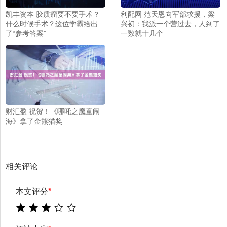
凯丰资本 胶质瘤要不要手术？
利配网 范天恩向军部求援，梁
什么时候手术？这位学霸给出
兴初：我派一个营过去，人到了
了“参考答案”
一数就十几个
财汇盈 祝贺！《哪吒之魔童闹
海》拿了金熊猫奖
相关评论
本文评分
*