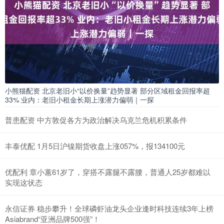
小熊猫配资 北京老旧小“以价换量”趋势显著 部分区域租金回报率超
33% 业内：老旧小租金长期上涨潜力偏弱｜一探
普患配资 中方敦促各方为政治解决乌克兰危机积累条件
丰泰优配 1月5日沪镍期货收盘上涨057%，报134100元
优配利 章小蕙61岁了，穿搭不露腿不露腰，普通人25岁都难以
实现这状态
永信证券 稳步攀升！全球磷虾油龙头企业逢时科技连续3年上榜
Asiabrand“亚洲品牌500强”！