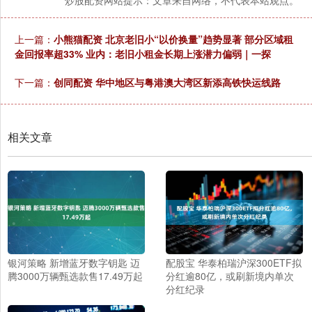
炒股配资网站提示：文章来自网络，不代表本站观点。
上一篇：
小熊猫配资 北京老旧小“以价换量”趋势显著 部分区域租
金回报率超33% 业内：老旧小租金长期上涨潜力偏弱｜一探
下一篇：
创同配资 华中地区与粤港澳大湾区新添高铁快运线路
相关文章
银河策略 新增蓝牙数字钥匙 迈
配股宝 华泰柏瑞沪深300ETF拟
腾3000万辆甄选款售17.49万起
分红逾80亿，或刷新境内单次
分红纪录