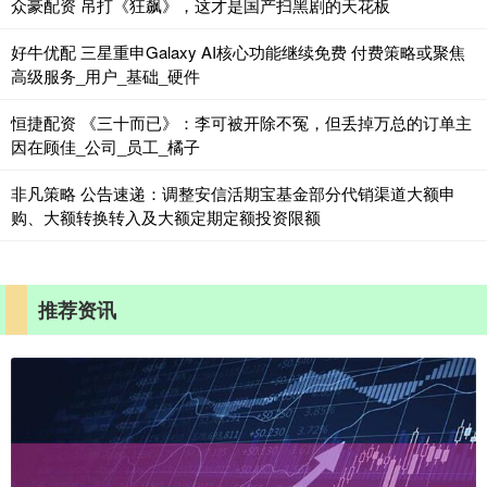
众豪配资 吊打《狂飙》，这才是国产扫黑剧的天花板
好牛优配 三星重申Galaxy AI核心功能继续免费 付费策略或聚焦
高级服务_用户_基础_硬件
恒捷配资 《三十而已》：李可被开除不冤，但丢掉万总的订单主
因在顾佳_公司_员工_橘子
非凡策略 公告速递：调整安信活期宝基金部分代销渠道大额申
购、大额转换转入及大额定期定额投资限额
推荐资讯