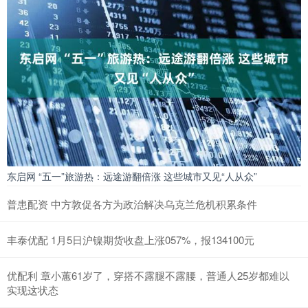
东启网 “五一”旅游热：远途游翻倍涨 这些城市又见“人从众”
普患配资 中方敦促各方为政治解决乌克兰危机积累条件
丰泰优配 1月5日沪镍期货收盘上涨057%，报134100元
优配利 章小蕙61岁了，穿搭不露腿不露腰，普通人25岁都难以
实现这状态