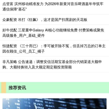
点登富 滨州移动精准发力 为2026年新黄河音乐啤酒嘉年华筑牢
通信保障“基石”
众豪配资 吊打《狂飙》，这才是国产扫黑剧的天花板
好牛优配 三星重申Galaxy AI核心功能继续免费 付费策略或聚焦
高级服务_用户_基础_硬件
恒捷配资 《三十而已》：李可被开除不冤，但丢掉万总的订单主
因在顾佳_公司_员工_橘子
非凡策略 公告速递：调整安信活期宝基金部分代销渠道大额申
购、大额转换转入及大额定期定额投资限额
推荐资讯